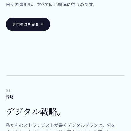
日々の​運用も、​すべて​同じ​論理に​従うのです。​
専門領域を見る
01
戦略
デジタル戦略。
​私たちの​ストラテジストが​書く​デジタルプランは、​何を​